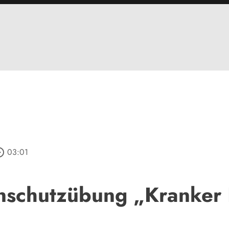
_outline
03:01
nschutzübung „Kranker 