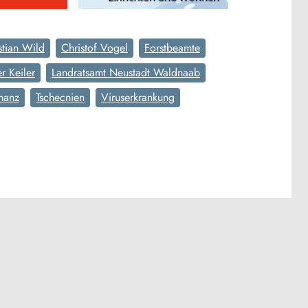
stian Wild
Christof Vogel
Forstbeamte
r Keiler
Landratsamt Neustadt Waldnaab
chanz
Tschecnien
Viruserkrankung