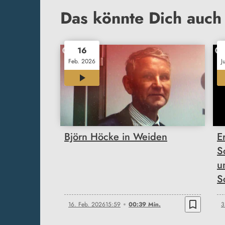
Das könnte Dich auch 
16
Feb. 2026
J
00:39
Björn Höcke in Weiden
E
S
u
S
bookmark_border
16. Feb. 2026
15:59
00:39 Min.
3