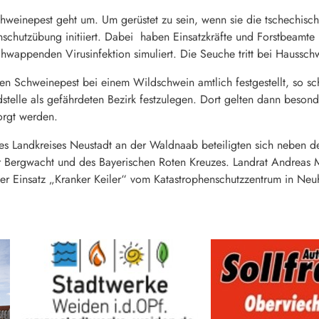
hweinepest geht um. Um gerüstet zu sein, wenn sie die tschechisch
schutzübung initiiert. Dabei haben Einsatzkräfte und Forstbeamt
chwappenden Virusinfektion simuliert. Die Seuche tritt bei Hauss
en Schweinepest bei einem Wildschwein amtlich festgestellt, so sc
stelle als gefährdeten Bezirk festzulegen. Dort gelten dann beson
orgt werden.
s Landkreises Neustadt an der Waldnaab beteiligten sich neben d
r Bergwacht und des Bayerischen Roten Kreuzes. Landrat Andreas M
er Einsatz „Kranker Keiler“ vom Katastrophenschutzzentrum in Neu