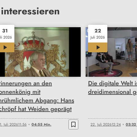
interessieren
31
22
uli 2026
Juli 2026
04:55
03:32
rinnerungen an den
Die digitale Welt i
onnenkönig mit
dreidimensional 
nrühmlichem Abgang: Hans
chröpf hat Weiden geprägt
bookmark_border
1. Juli 2026
11:56
04:55 Min.
22. Juli 2026
12:24
03:32