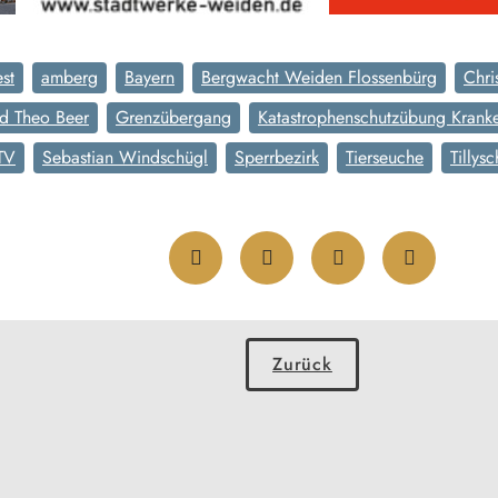
st
amberg
Bayern
Bergwacht Weiden Flossenbürg
Chri
d Theo Beer
Grenzübergang
Katastrophenschutzübung Kranke
TV
Sebastian Windschügl
Sperrbezirk
Tierseuche
Tillys
Zurück