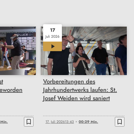
17
Juli 2026
00:29
st
Vorbereitungen des
geworden
Jahrhundertwerks laufen: St.
Josef Weiden wird saniert
bookmark_border
bookmark_border
 Min.
17. Juli 2026
13:43
00:29 Min.