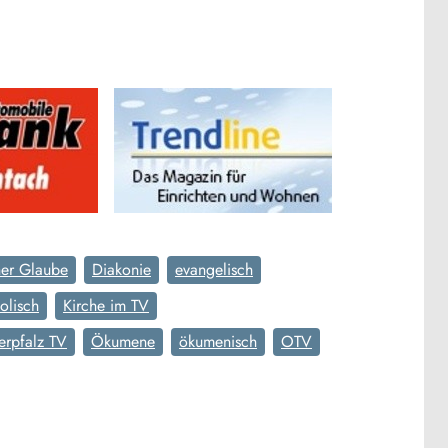
cher Glaube
Diakonie
evangelisch
olisch
Kirche im TV
rpfalz TV
Ökumene
ökumenisch
OTV