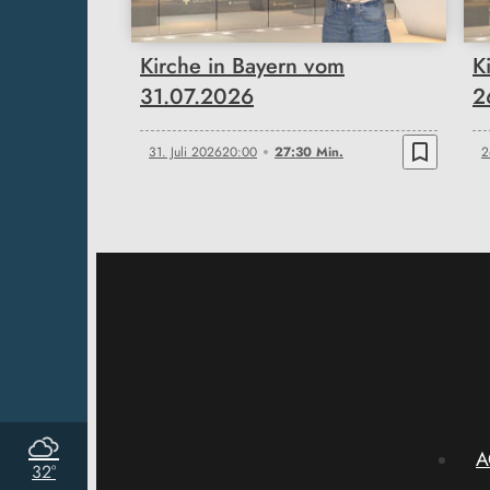
Kirche in Bayern vom
K
31.07.2026
2
bookmark_border
31. Juli 2026
20:00
27:30 Min.
2
A
32°