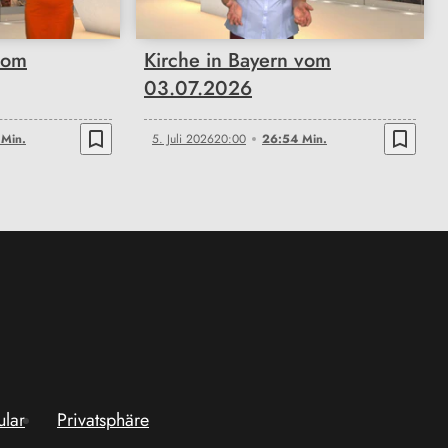
vom
Kirche in Bayern vom
03.07.2026
bookmark_border
bookmark_border
 Min.
5. Juli 2026
20:00
26:54 Min.
ular
Privatsphäre