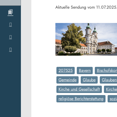
Aktuelle Sendung vom 11.07.2025
207525
Bayern
Bischofsko
Gemeinde
Glaube
Glauben
Kirche und Gesellschaft
Kirch
religiöse Berichterstattung
soz