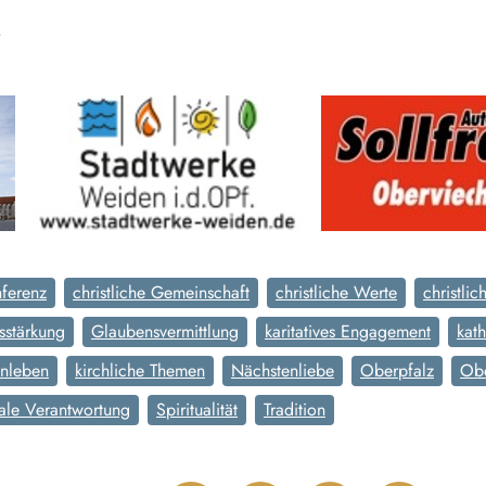
.
nferenz
christliche Gemeinschaft
christliche Werte
christli
sstärkung
Glaubensvermittlung
karitatives Engagement
kath
enleben
kirchliche Themen
Nächstenliebe
Oberpfalz
Obe
iale Verantwortung
Spiritualität
Tradition