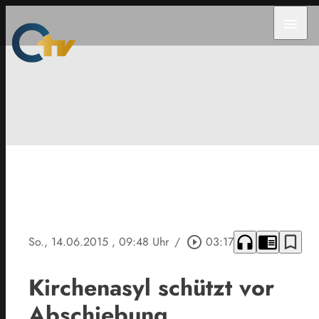
menu
headphones
chrome_reader_mode
bookmark_border
So., 14.06.2015
, 09:48 Uhr
/
play_circle_outline
03:17
Kirchenasyl schützt vor
Abschiebung