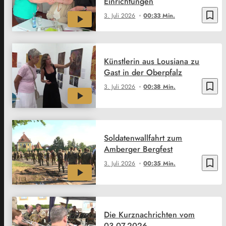
Einrichtungen
bookmark_border
3. Juli 2026
00:33 Min.
Künstlerin aus Lousiana zu
Gast in der Oberpfalz
bookmark_border
3. Juli 2026
00:38 Min.
Soldatenwallfahrt zum
Amberger Bergfest
bookmark_border
3. Juli 2026
00:35 Min.
Die Kurznachrichten vom
03.07.2026