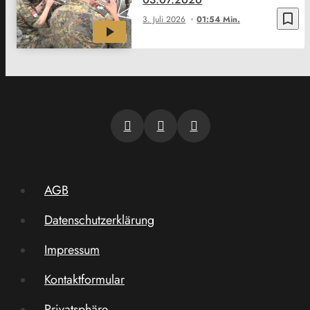
bookmark_border
3. Juli 2026
01:54 Min.
AGB
Datenschutzerklärung
Impressum
Kontaktformular
Privatsphäre