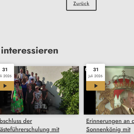
Zurück
interessieren
31
31
uli 2026
Juli 2026
00:27
04:55
bschluss der
Erinnerungen an 
ästeführerschulung mit
Sonnenkönig mit