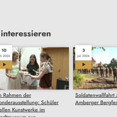
interessieren
10
3
uli 2026
Juli 2026
00:32
00:35
m Rahmen der
Soldatenwallfahrt
onderausstellung: Schüler
Amberger Bergfes
tellen Kunstwerke im