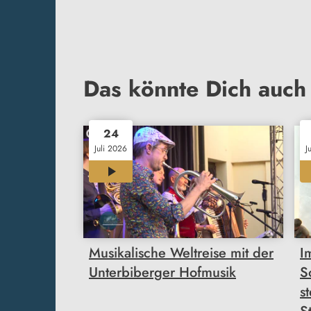
Das könnte Dich auch 
24
Juli 2026
J
00:37
Musikalische Weltreise mit der
I
Unterbiberger Hofmusik
S
s