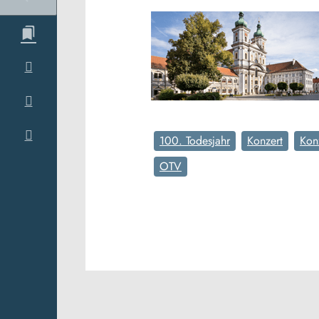
100. Todesjahr
Konzert
Kon
OTV