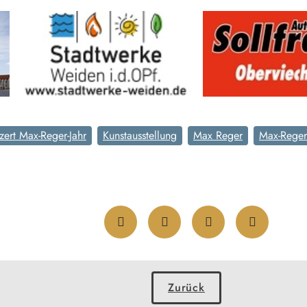
zert Max-Reger-Jahr
Kunstausstellung
Max Reger
Max-Rege
Zurück