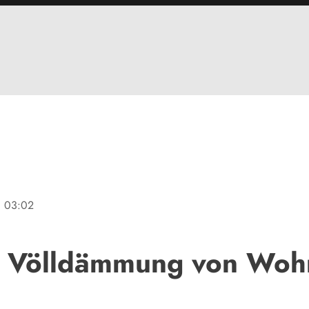
ne
03:02
er Völldämmung von Woh