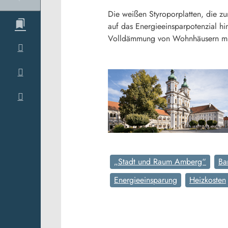
Die weißen Styroporplatten, die 
auf das Energieeinsparpotenzial hi
Volldämmung von Wohnhäusern mit S
„Stadt und Raum Amberg“
Ba
Energieeinsparung
Heizkosten