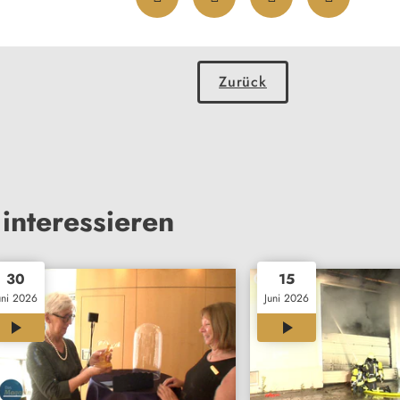
Zurück
interessieren
30
15
uni 2026
Juni 2026
00:32
00:33