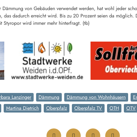
zur Dämmung von Gebäuden verwendet werden, hat wohl jeder scho
n, das dadurch erreicht wird. Bis zu 20 Prozent seien da möglich. 
tyropor wird immer mehr hinterfragt. (tb)
rbara Lanzinger
Dämmung
Dämmung von Wohnhäusern
E
Martina Dietrich
Oberpfalz
Oberpfalz TV
OTH
OTV