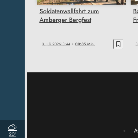
Soldatenwallfahrt zum
B
Amberger Bergfest
F
bookmark_border
3. Juli 2026
13:44
00:35 Min.
3
A
20°