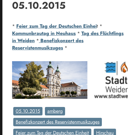
05.10.2015
*
Feier zum Tag der Deutschen Einhei
t *
Kommunbrautag in Neuhaus
*
Tag des Flüchtlings
in Weiden
*
Benefizkonzert des
Reservistenmusikzuges
*
05.10.2015
amberg
Benefizkonzert des Reservistenmusikzuges
Feier zum Tag der Deutschen Einheit
Hirschau