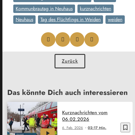
Kommunbrautag in Neuhaus
kurznachrichten
Neuhaus
Tag des Flüchtlings in Weiden
weiden
Zurück
Das könnte Dich auch interessieren
Kurznachrichten vom
06.02.2026
bookmark_border
6. Feb. 2026
02:17 Min.