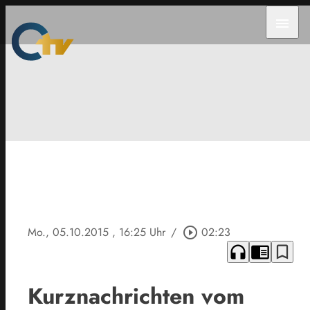
menu
Mo., 05.10.2015
, 16:25 Uhr
/
play_circle_outline
02:23
headphones
chrome_reader_mode
bookmark_border
Kurznachrichten vom