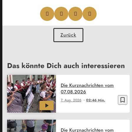
Zurück
Das könnte Dich auch interessieren
Die Kurznachrichten vom
07.08.2026
bookmark_border
7. Aug. 2026
02:46 Min.
Die Kurznachrichten vom