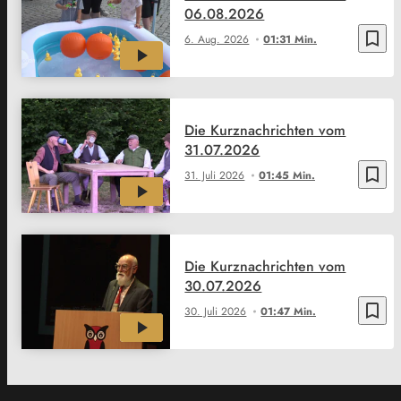
06.08.2026
bookmark_border
6. Aug. 2026
01:31 Min.
Die Kurznachrichten vom
31.07.2026
bookmark_border
31. Juli 2026
01:45 Min.
Die Kurznachrichten vom
30.07.2026
bookmark_border
30. Juli 2026
01:47 Min.