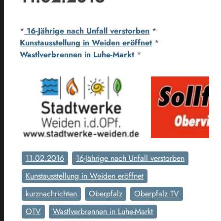
*
16-Jährige nach Unfall verstorben
*
Kunstausstellung in Weiden eröffnet
*
Wastlverbrennen in Luhe-Markt
*
11.02.2016
16-Jährige nach Unfall verstorben
Kunstausstellung in Weiden eröffnet
kurznachrichten
Oberpfalz
Oberpfalz TV
OTV
Wastlverbrennen in Luhe-Markt