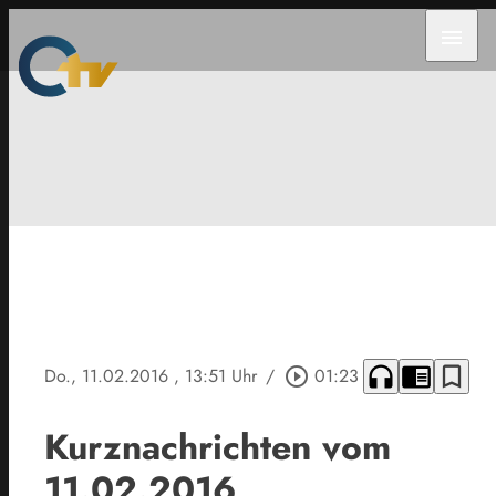
menu
headphones
chrome_reader_mode
bookmark_border
Do., 11.02.2016
, 13:51 Uhr
/
play_circle_outline
01:23
Kurznachrichten vom
11.02.2016