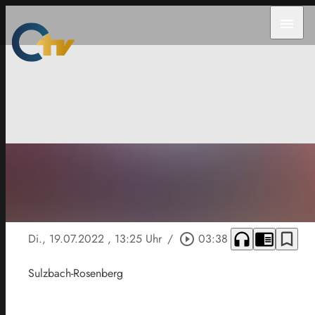
menu
headphones
chrome_reader_mode
bookmark_border
Di., 19.07.2022
, 13:25 Uhr
/
play_circle_outline
03:38
Sulzbach-Rosenberg