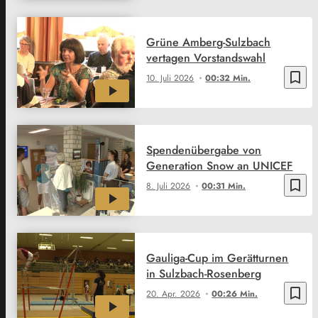
Grüne Amberg-Sulzbach
vertagen Vorstandswahl
bookmark_border
10. Juli 2026
00:32 Min.
Spendenübergabe von
Generation Snow an UNICEF
bookmark_border
8. Juli 2026
00:31 Min.
Gauliga-Cup im Gerätturnen
in Sulzbach-Rosenberg
bookmark_border
20. Apr. 2026
00:26 Min.