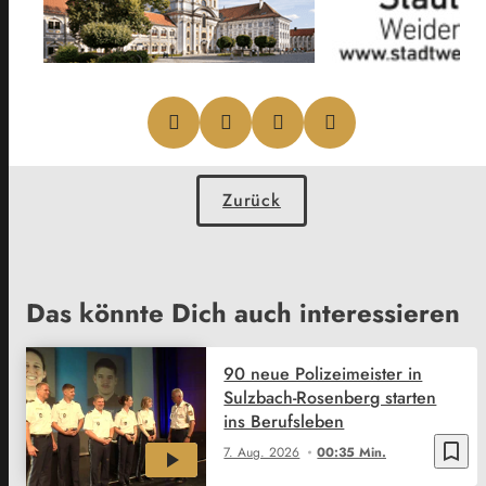
Zurück
Das könnte Dich auch interessieren
90 neue Polizeimeister in
Sulzbach-Rosenberg starten
ins Berufsleben
bookmark_border
7. Aug. 2026
00:35 Min.