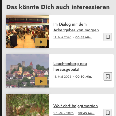
Das könnte Dich auch interessieren
Im Dialog mit dem
Arbeitgeber von morgen
bookmark_border
11. Mai 2026
00:33 Min.
Leuchtenberg neu
herausgeputzt
bookmark_border
11. Mai 2026
00:30 Min.
Wolf darf bejagt werden
bookmark_border
27. März 2026
00:45 Min.