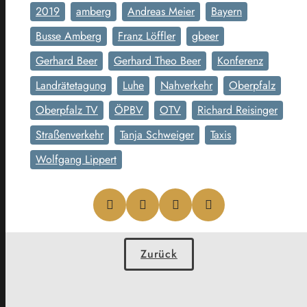
2019
amberg
Andreas Meier
Bayern
Busse Amberg
Franz Löffler
gbeer
Gerhard Beer
Gerhard Theo Beer
Konferenz
Landrätetagung
Luhe
Nahverkehr
Oberpfalz
Oberpfalz TV
ÖPBV
OTV
Richard Reisinger
Straßenverkehr
Tanja Schweiger
Taxis
Wolfgang Lippert
Zurück