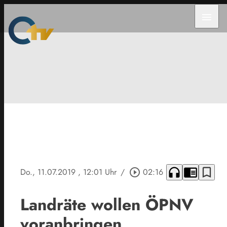
menu
headphones
chrome_reader_mode
bookmark_border
Do., 11.07.2019
, 12:01 Uhr
/
play_circle_outline
02:16
Landräte wollen ÖPNV
voranbringen