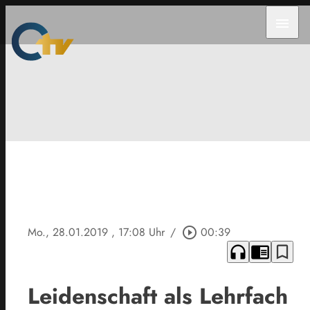
menu
Mo., 28.01.2019
, 17:08 Uhr
/
play_circle_outline
00:39
headphones
chrome_reader_mode
bookmark_border
Leidenschaft als Lehrfach