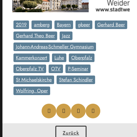
2019
amberg
Bayern
gbeer
Gerhard Beer
Gerhard Theo Beer
Jazz
Johann-Andreas-Schmeller Gymnasium
Kammerkonzert
Luhe
Oberpfalz
Oberpfalz TV
OTV
P-Seminar
St Michaelskirche
Stefan Schindler
Wolfring. Oper
Zurück