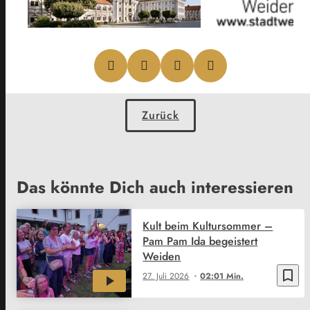
Zurück
Das könnte Dich auch interessieren
Kult beim Kultursommer –
Pam Pam Ida begeistert
Weiden
bookmark_border
27. Juli 2026
02:01 Min.