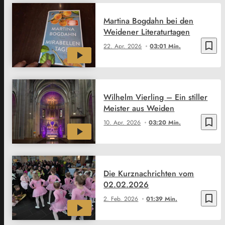
Martina Bogdahn bei den
Weidener Literaturtagen
bookmark_border
22. Apr. 2026
03:01 Min.
Wilhelm Vierling – Ein stiller
Meister aus Weiden
bookmark_border
10. Apr. 2026
03:20 Min.
Die Kurznachrichten vom
02.02.2026
bookmark_border
2. Feb. 2026
01:39 Min.