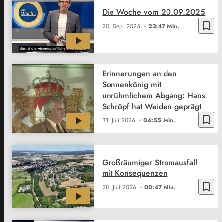
Die Woche vom 20.09.2025
bookmark_border
20. Sep. 2025
23:47 Min.
Erinnerungen an den
Sonnenkönig mit
unrühmlichem Abgang: Hans
Schröpf hat Weiden geprägt
bookmark_border
31. Juli 2026
04:55 Min.
Großräumiger Stromausfall
mit Konsequenzen
bookmark_border
28. Juli 2026
00:47 Min.