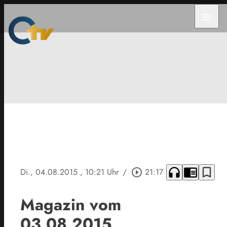
menu
headphones
chrome_reader_mode
bookmark_border
Di., 04.08.2015
, 10:21 Uhr
/
play_circle_outline
21:17
Magazin vom
03.08.2015