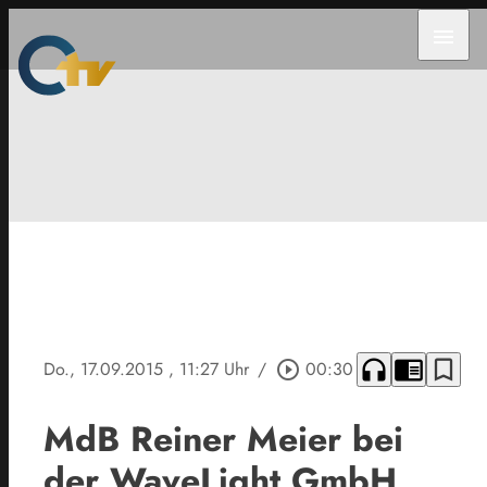
menu
headphones
chrome_reader_mode
bookmark_border
Do., 17.09.2015
, 11:27 Uhr
/
play_circle_outline
00:30
MdB Reiner Meier bei
der WaveLight GmbH