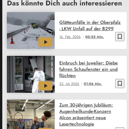
Das könnte Dich auch interessieren
Glätteunfälle in der Oberpfalz
- LKW Unfall auf der B299
bookmark_border
16. Feb. 2026
00:55 Min.
Einbruch bei Juwelier: Diebe
fahren Schaufenster ein und
flüchten
bookmark_border
23. Juli 2026
01:06 Min.
Zum 30-jährigen Jubiläum:
Augenheilkunde-Konzern
Alcon präsentiert neue
Lasertechnologie