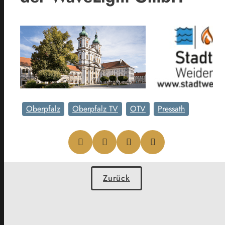
Oberpfalz
Oberpfalz TV
OTV
Pressath
Zurück