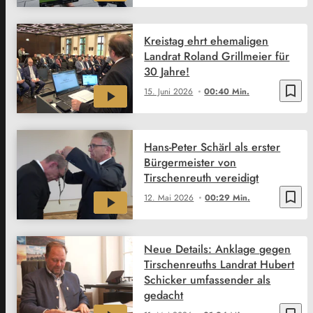
Kreistag ehrt ehemaligen
Landrat Roland Grillmeier für
30 Jahre!
bookmark_border
15. Juni 2026
00:40 Min.
Hans-Peter Schärl als erster
Bürgermeister von
Tirschenreuth vereidigt
bookmark_border
12. Mai 2026
00:29 Min.
Neue Details: Anklage gegen
Tirschenreuths Landrat Hubert
Schicker umfassender als
gedacht