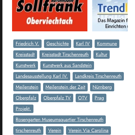
Friedrich V.
Geschichte
Karl IV
Kommune
Kreisstadt
Kreisstadt Tirschenreuth
Kultur
Kunstwerk
Kunstwerk aus Sandstein
Landesausstellung Karl IV.
Landkreis Tirschenreuth
Meilenstein
Meilenstein der Zeit
Nürnberg
Oberpfalz
Oberpfalz TV
OTV
Prag
Projekt.
Rosengarten Museumsquartier Tirschenreuth
tirschenreuth
Verein
Verein Via Carolina