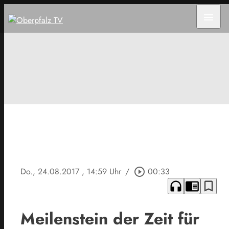
menu
Do., 24.08.2017
, 14:59 Uhr
/
play_circle_outline
00:33
headphones
chrome_reader_mode
bookmark_border
Meilenstein der Zeit für