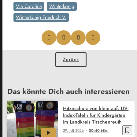
Via Carolina
Winterkönig
Winterkönig Friedrich V.
Zurück
Das könnte Dich auch interessieren
Hitzeschutz von klein auf: UV-
Index-Tafeln für Kindergärten
im Landkreis Tirschenreuth
bookmark_border
29. Juli 2026
00:40 Min.