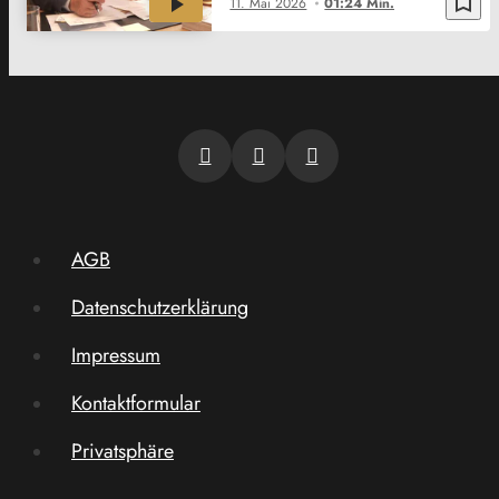
bookmark_border
11. Mai 2026
01:24 Min.
AGB
Datenschutzerklärung
Impressum
Kontaktformular
Privatsphäre