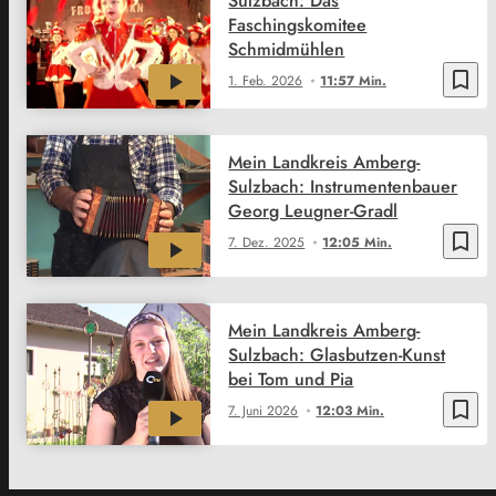
Sulzbach: Das
Faschingskomitee
Schmidmühlen
bookmark_border
1. Feb. 2026
11:57 Min.
Mein Landkreis Amberg-
Sulzbach: Instrumentenbauer
Georg Leugner-Gradl
bookmark_border
7. Dez. 2025
12:05 Min.
Mein Landkreis Amberg-
Sulzbach: Glasbutzen-Kunst
bei Tom und Pia
bookmark_border
7. Juni 2026
12:03 Min.