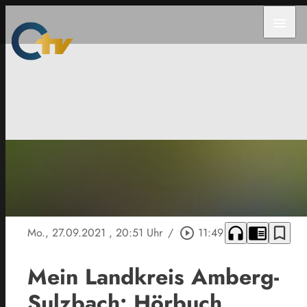
menu
headphones
chrome_reader_mode
bookmark_border
Mo., 27.09.2021
, 20:51 Uhr
/
play_circle_outline
11:49
Mein Landkreis Amberg-
Sulzbach: Hörbuch