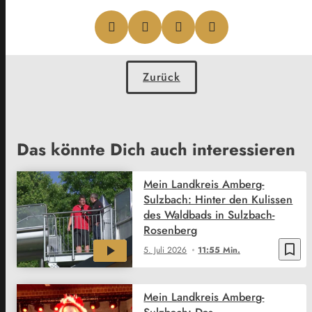
Zurück
Das könnte Dich auch interessieren
Mein Landkreis Amberg-
Sulzbach: Hinter den Kulissen
des Waldbads in Sulzbach-
Rosenberg
bookmark_border
5. Juli 2026
11:55 Min.
Mein Landkreis Amberg-