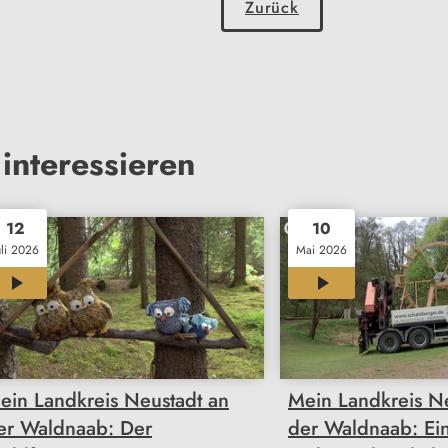
Zurück
interessieren
12
10
uli 2026
Mai 2026
12:00
12:00
ein Landkreis Neustadt an
Mein Landkreis N
er Waldnaab: Der
der Waldnaab: Ei