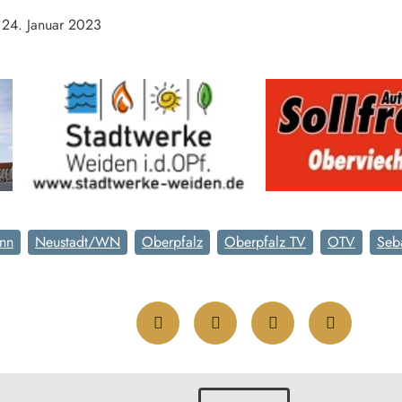
24. Januar 2023
nn
Neustadt/WN
Oberpfalz
Oberpfalz TV
OTV
Seba