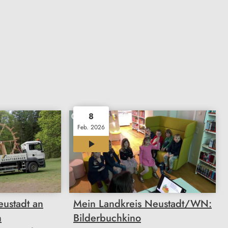
8
Feb. 2026
12:00
eustadt an
Mein Landkreis Neustadt/WN:
n
Bilderbuchkino