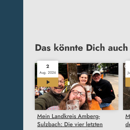
Das könnte Dich auch 
2
Aug. 2026
J
12:00
Mein Landkreis Amberg-
M
Sulzbach: Die vier letzten
d