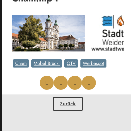
Cham
Möbel Brückl
OTV
Werbespot
Zurück