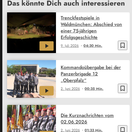
Das könnte Dich auch interessieren
Trenckfestspiele in
Waldmünchen: Abschied von
einer 75-jährigen
Erfolgsgeschichte
bookmark_border
9. Juli 2026
04:30 Min.
Kommandoübergabe bei der
Panzerbrigade 12
„Oberpfalz“
bookmark_border
2. Juni 2026
00:35 Min.
Die Kurznachrichten vom
02.06.2026
bookmark_border
2. Juni 2026
01:33 Min.