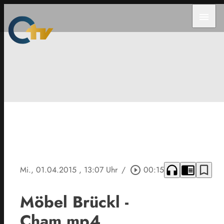
menu
headphones
chrome_reader_mode
bookmark_border
Mi., 01.04.2015
, 13:07 Uhr
/
play_circle_outline
00:15
Möbel Brückl -
Cham.mp4