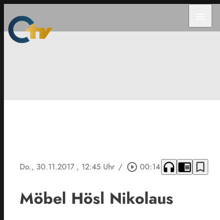
menu
headphones
chrome_reader_mode
bookmark_border
Do., 30.11.2017
, 12:45 Uhr
/
play_circle_outline
00:14
Möbel Hösl Nikolaus