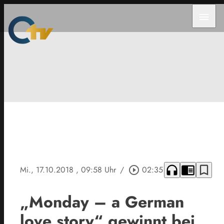
menu
headphones
chrome_reader_mode
bookmark_border
Mi., 17.10.2018
, 09:58 Uhr
/
play_circle_outline
02:35
„Monday – a German
love story“ gewinnt bei