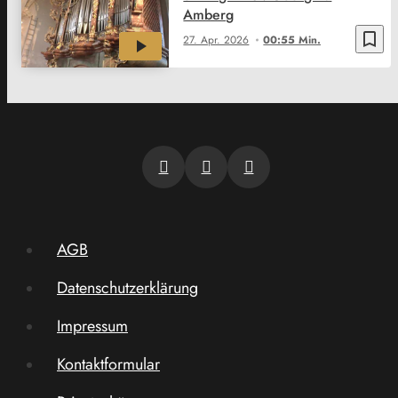
Amberg
bookmark_border
27. Apr. 2026
00:55 Min.
AGB
Datenschutzerklärung
Impressum
Kontaktformular