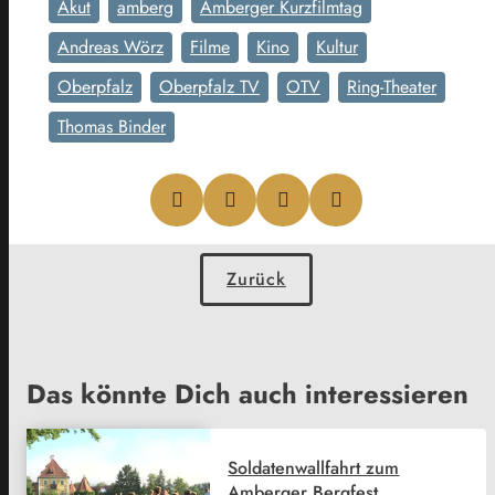
Akut
amberg
Amberger Kurzfilmtag
Andreas Wörz
Filme
Kino
Kultur
Oberpfalz
Oberpfalz TV
OTV
Ring-Theater
Thomas Binder
Zurück
Das könnte Dich auch interessieren
Soldatenwallfahrt zum
Amberger Bergfest