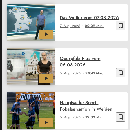
Das Wetter vom 07.08.2026
bookmark_border
7. Aug. 2026
02:09 Min.
Oberpfalz Plus vom
06.08.2026
bookmark_border
6. Aug. 2026
23:41 Min.
Hauptsache Sport -
Pokalsensation in Weiden
bookmark_border
6. Aug. 2026
12:02 Min.