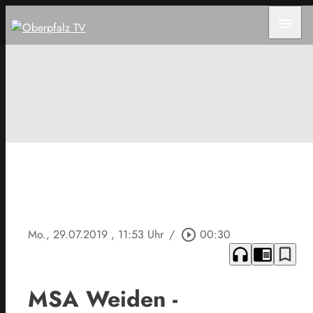
menu
Mo., 29.07.2019
, 11:53 Uhr
/
play_circle_outline
00:30
headphones
chrome_reader_mode
bookmark_border
MSA Weiden -