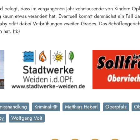
land belegt, dass im vergangenen Jahr zehntausende von Kindern O
eg kaum etwas verändert hat. Eventuell kommt demnächst ein Fall 
s Baby erlitt dabei Verbrühungen zweiten Grades. Das Schöffengeric
n hat. (tb)
misshandlung
Kriminalität
Matthias Haberl
Oberpfalz
Ob
by
Wolfgang Voit