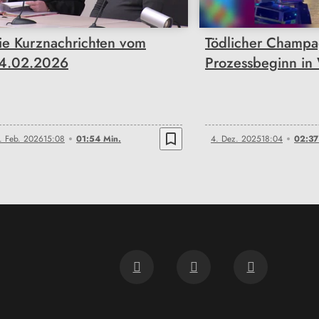
ie Kurznachrichten vom
Tödlicher Champa
4.02.2026
Prozessbeginn in
bookmark_border
. Feb. 2026
15:08
01:54 Min.
4. Dez. 2025
18:04
02:37