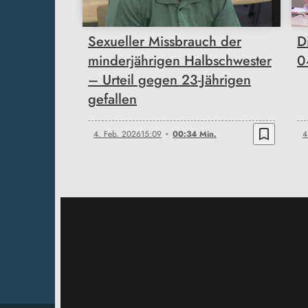
Sexueller Missbrauch der
D
minderjährigen Halbschwester
0
– Urteil gegen 23-Jährigen
gefallen
bookmark_border
4. Feb. 2026
15:09
00:34 Min.
4