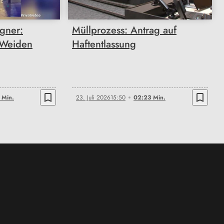
gner:
Müllprozess: Antrag auf
 Weiden
Haftentlassung
bookmark_border
bookmark_border
 Min.
23. Juli 2026
15:50
02:23 Min.