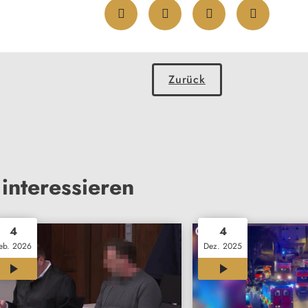
Zurück
interessieren
4
4
eb. 2026
Dez. 2025
01:54
02:37