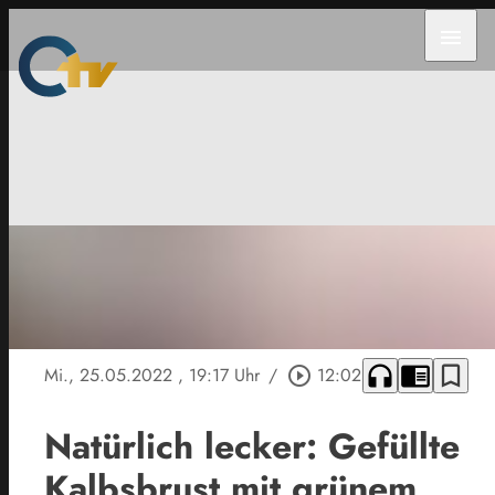
menu
headphones
chrome_reader_mode
bookmark_border
Mi., 25.05.2022
, 19:17 Uhr
/
play_circle_outline
12:02
Natürlich lecker: Gefüllte
Kalbsbrust mit grünem