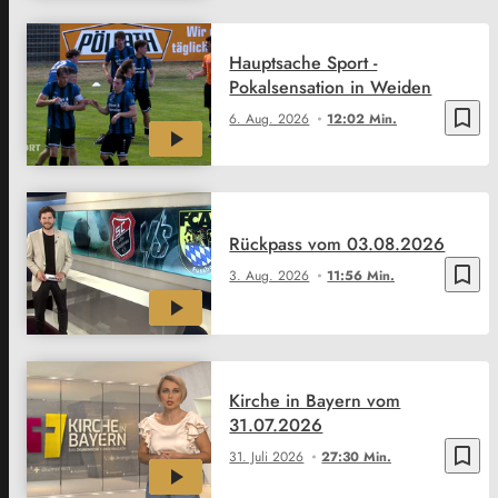
Hauptsache Sport -
Pokalsensation in Weiden
bookmark_border
6. Aug. 2026
12:02 Min.
Rückpass vom 03.08.2026
bookmark_border
3. Aug. 2026
11:56 Min.
Kirche in Bayern vom
31.07.2026
bookmark_border
31. Juli 2026
27:30 Min.