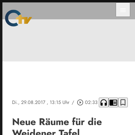
menu
headphones
chrome_reader_mode
bookmark_border
Di., 29.08.2017
, 13:15 Uhr
/
play_circle_outline
02:33
Neue Räume für die
Weidener Tafel