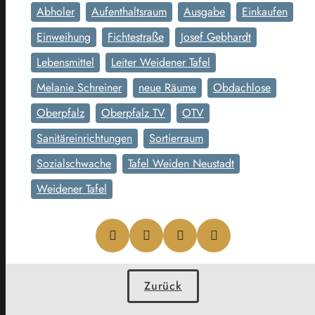
Abholer
Aufenthaltsraum
Ausgabe
Einkaufen
Einweihung
Fichtestraße
Josef Gebhardt
Lebensmittel
Leiter Weidener Tafel
Melanie Schreiner
neue Räume
Obdachlose
Oberpfalz
Oberpfalz TV
OTV
Sanitäreinrichtungen
Sortierraum
Sozialschwache
Tafel Weiden Neustadt
Weidener Tafel
Zurück