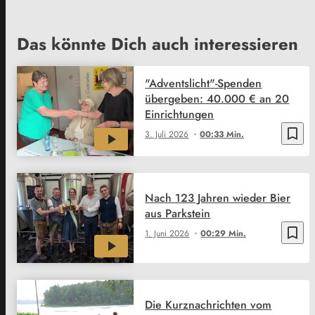
Das könnte Dich auch interessieren
"Adventslicht"-Spenden
übergeben: 40.000 € an 20
Einrichtungen
bookmark_border
3. Juli 2026
00:33 Min.
Nach 123 Jahren wieder Bier
aus Parkstein
bookmark_border
1. Juni 2026
00:29 Min.
Die Kurznachrichten vom