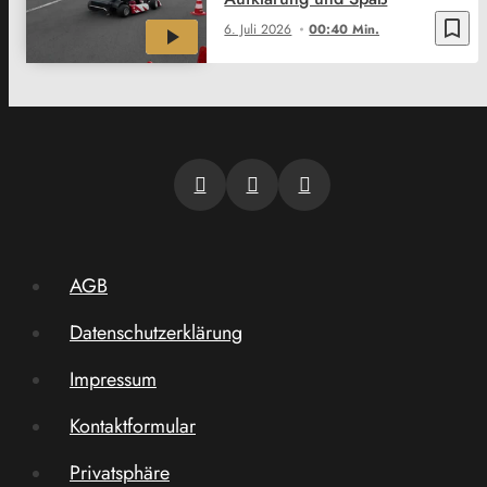
bookmark_border
6. Juli 2026
00:40 Min.
AGB
Datenschutzerklärung
Impressum
Kontaktformular
Privatsphäre