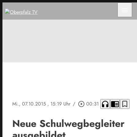
menu
headphones
chrome_reader_mode
bookmark_border
Mi., 07.10.2015
, 15:19 Uhr
/
play_circle_outline
00:31
Neue Schulwegbegleiter
ausgebildet