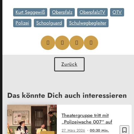
Kurt Seggewiß
Oberpfalz
OberpfalzTV
OTV
Polizei
Schoolguard
Schulwegbegleiter
Zurück
Das könnte Dich auch interessieren
Theatergruppe tritt mit
„Polizeiwache 007“ auf
bookmark_border
27. März 2026
00:30 Min.