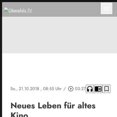
menu
headphones
chrome_reader_mode
bookmark_border
So., 21.10.2018
, 08:55 Uhr
/
play_circle_outline
03:27
Neues Leben für altes
Kino