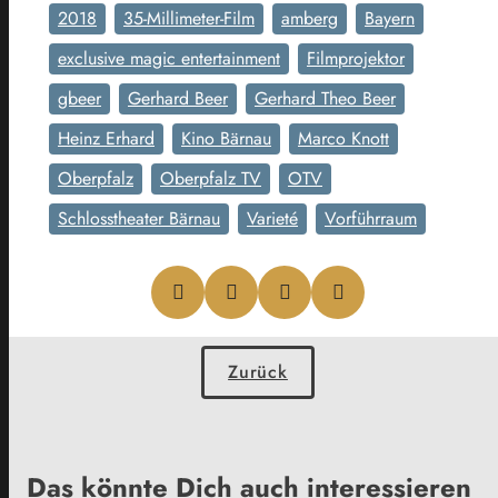
2018
35-Millimeter-Film
amberg
Bayern
exclusive magic entertainment
Filmprojektor
gbeer
Gerhard Beer
Gerhard Theo Beer
Heinz Erhard
Kino Bärnau
Marco Knott
Oberpfalz
Oberpfalz TV
OTV
Schlosstheater Bärnau
Varieté
Vorführraum
Zurück
Das könnte Dich auch interessieren