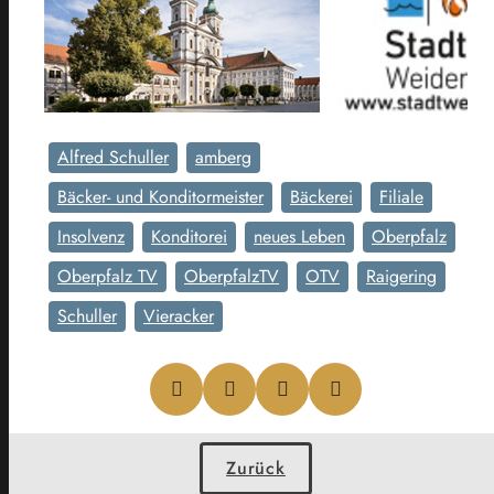
Alfred Schuller
amberg
Bäcker- und Konditormeister
Bäckerei
Filiale
Insolvenz
Konditorei
neues Leben
Oberpfalz
Oberpfalz TV
OberpfalzTV
OTV
Raigering
Schuller
Vieracker
Zurück