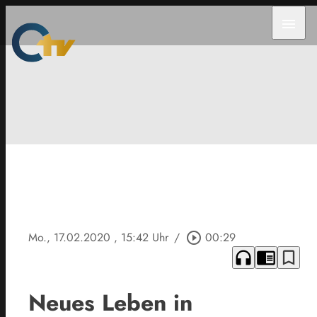
menu
Mo., 17.02.2020
, 15:42 Uhr
/
play_circle_outline
00:29
headphones
chrome_reader_mode
bookmark_border
Neues Leben in