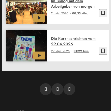
Im Dialog mit dem
Arbeitgeber von morgen
bookmark_border
11. Mai 2026
00:33 Min.
Die Kurznachrichten vom
29.04.2026
bookmark_border
29. Apr. 2026
01:29 Min.