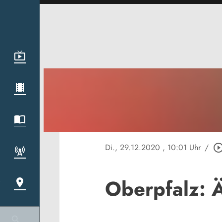
Di., 29.12.2020
, 10:01 Uhr
/
play_circle_out
Oberpfalz: Ä