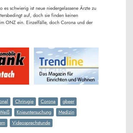
o es schwierig ist neue niedergelassene Ärzte zu
ltersbedingt auf, doch sie finden keinen
e im ONZ ein. Einzelfälle, doch Corona und der
onal
Chrirugie
Corona
gbeer
 Weiß
Knieuntersuchung
Medizin
ern
Videosprechstunde