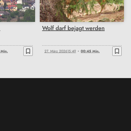
00:45
u
Wolf darf bejagt werden
bookmark_border
bookmark_border
 Min.
27. März 2026
15:49
00:45 Min.