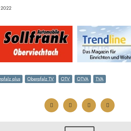
r 2022
pfalz plus
Oberpfalz TV
OTV
OTVA
TVA