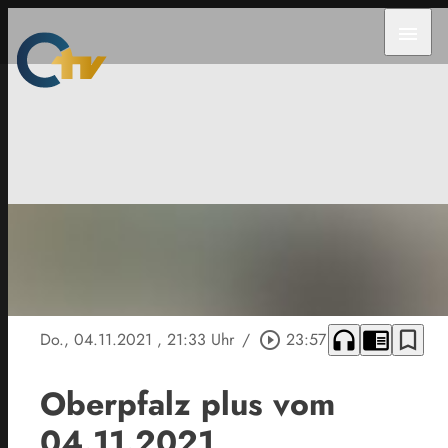
menu
headphones
chrome_reader_mode
bookmark_border
Do., 04.11.2021
, 21:33 Uhr
/
play_circle_outline
23:57
Oberpfalz plus vom
04.11.2021