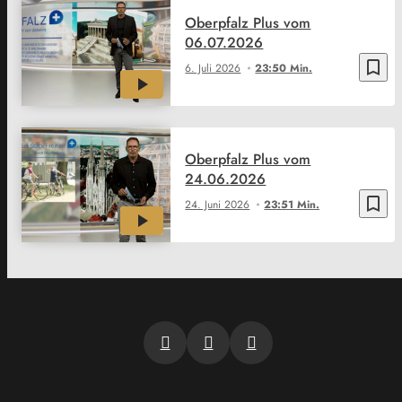
Oberpfalz Plus vom
06.07.2026
bookmark_border
6. Juli 2026
23:50 Min.
Oberpfalz Plus vom
24.06.2026
bookmark_border
24. Juni 2026
23:51 Min.