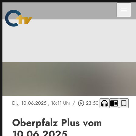
menu
headphones
chrome_reader_mode
bookmark_border
Di., 10.06.2025
, 18:11 Uhr
/
play_circle_outline
23:50
Oberpfalz Plus vom
10.06.2025