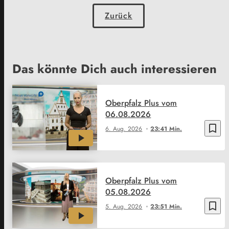
Zurück
Das könnte Dich auch interessieren
Oberpfalz Plus vom
06.08.2026
bookmark_border
6. Aug. 2026
23:41 Min.
Oberpfalz Plus vom
05.08.2026
bookmark_border
5. Aug. 2026
23:51 Min.