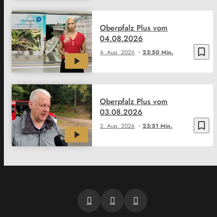
Oberpfalz Plus vom
04.08.2026
bookmark_border
4. Aug. 2026
23:50 Min.
Oberpfalz Plus vom
03.08.2026
bookmark_border
3. Aug. 2026
23:51 Min.