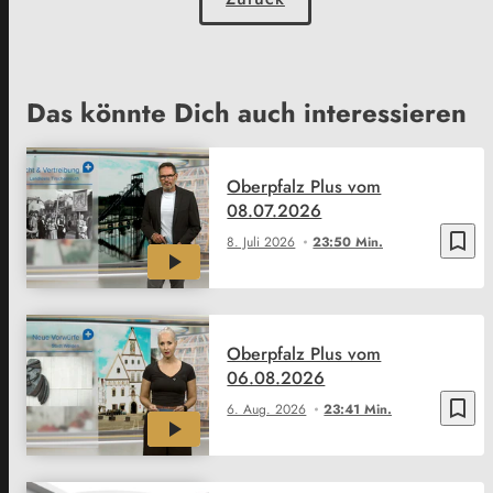
Das könnte Dich auch interessieren
Oberpfalz Plus vom
08.07.2026
bookmark_border
8. Juli 2026
23:50 Min.
Oberpfalz Plus vom
06.08.2026
bookmark_border
6. Aug. 2026
23:41 Min.