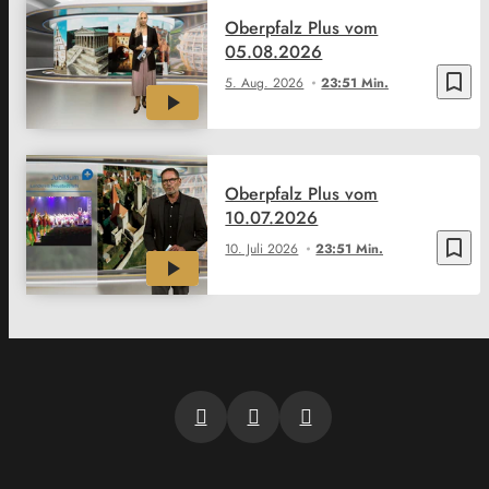
Oberpfalz Plus vom
05.08.2026
bookmark_border
5. Aug. 2026
23:51 Min.
Oberpfalz Plus vom
10.07.2026
bookmark_border
10. Juli 2026
23:51 Min.