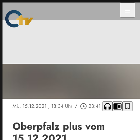
menu
headphones
chrome_reader_mode
bookmark_border
Mi., 15.12.2021
, 18:34 Uhr
/
play_circle_outline
23:41
Oberpfalz plus vom
15.12.2021