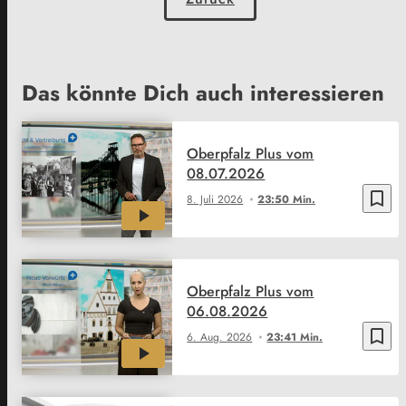
Das könnte Dich auch interessieren
Oberpfalz Plus vom
08.07.2026
bookmark_border
8. Juli 2026
23:50 Min.
Oberpfalz Plus vom
06.08.2026
bookmark_border
6. Aug. 2026
23:41 Min.