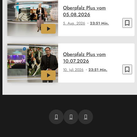
Oberpfalz Plus vom
05.08.2026
bookmark_border
5. Aug. 2026
23:51 Min.
Oberpfalz Plus vom
10.07.2026
bookmark_border
10. Juli 2026
23:51 Min.