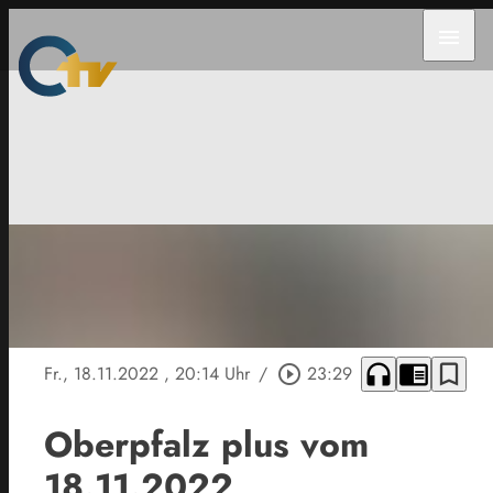
menu
headphones
chrome_reader_mode
bookmark_border
Fr., 18.11.2022
, 20:14 Uhr
/
play_circle_outline
23:29
Oberpfalz plus vom
18.11.2022