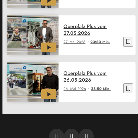
Oberpfalz Plus vom
27.05.2026
bookmark_border
27. Mai 2026
23:50 Min.
Oberpfalz Plus vom
26.05.2026
bookmark_border
26. Mai 2026
23:50 Min.