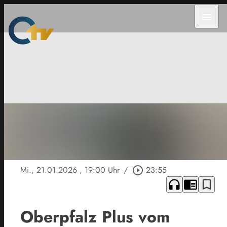
menu
Mi., 21.01.2026
, 19:00 Uhr
/
play_circle_outline
23:55
headphones
chrome_reader_mode
bookmark_border
Oberpfalz Plus vom