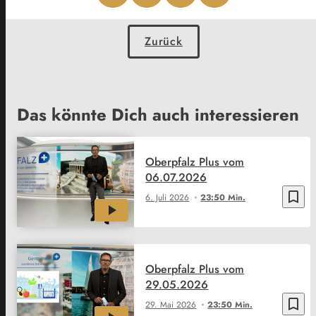
Zurück
Das könnte Dich auch interessieren
Oberpfalz Plus vom
06.07.2026
bookmark_border
6. Juli 2026
23:50 Min.
Oberpfalz Plus vom
29.05.2026
bookmark_border
29. Mai 2026
23:50 Min.