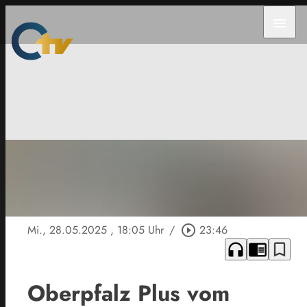
menu
Mi., 28.05.2025
, 18:05 Uhr
/
play_circle_outline
23:46
headphones
chrome_reader_mode
bookmark_border
Oberpfalz Plus vom