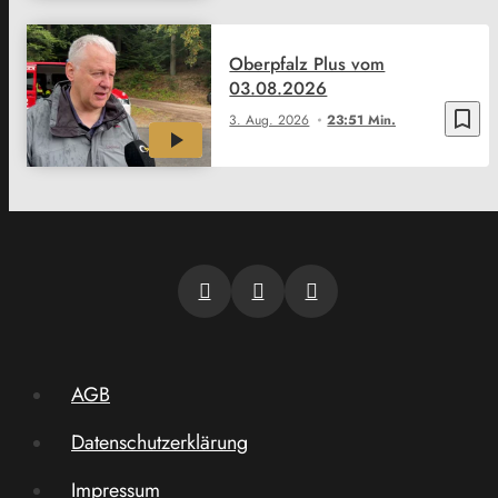
Oberpfalz Plus vom
03.08.2026
bookmark_border
3. Aug. 2026
23:51 Min.
AGB
Datenschutzerklärung
Impressum