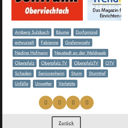
Amberg Sulzbach
Bäume
Dorfgmünd
entwurzelt
Fabienne
Grafenwoehr
Nadine Hofmann
Neustadt an der Waldnaab
Oberpfalz
Oberpfalz TV
OberpfalzTV
OTV
Schaden
Seniorenheim
Sturm
Sturmtief
Unfälle
Unwetter
Verletzte
Zurück