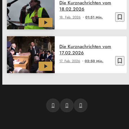
Die Kurznachrichten vom
18.02.2026
bookmark_border
18. Feb. 2026
01:51 Min.
Die Kurznachrichten vom
17.02.2026
bookmark_border
17. Feb. 2026
02:50 Min.