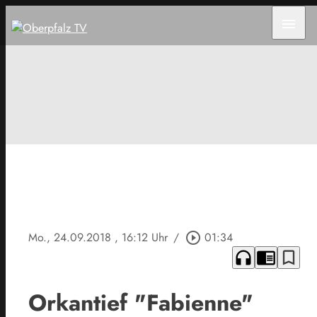
menu
Mo., 24.09.2018
, 16:12 Uhr
/
play_circle_outline
01:34
headphones
chrome_reader_mode
bookmark_border
Orkantief "Fabienne"