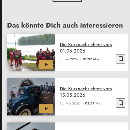
Das könnte Dich auch interessieren
Die Kurznachrichten vom
01.06.2026
bookmark_border
1. Juni 2026
01:37 Min.
Die Kurznachrichten vom
15.05.2026
bookmark_border
15. Mai 2026
01:37 Min.