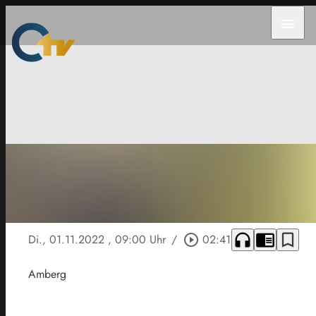
menu
headphones
chrome_reader_mode
bookmark_border
Di., 01.11.2022
, 09:00 Uhr
/
play_circle_outline
02:41
Amberg