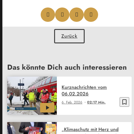
Zurück
Das könnte Dich auch interessieren
Kurznachrichten vom
06.02.2026
bookmark_border
6. Feb. 2026
02:17 Min.
„Klimaschutz mit Herz und