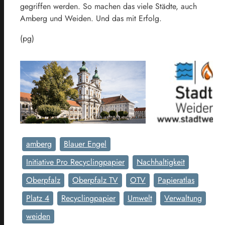
gegriffen werden. So machen das viele Städte, auch
Amberg und Weiden. Und das mit Erfolg.
(pg)
amberg
Blauer Engel
Initiative Pro Recyclingpapier
Nachhaltigkeit
Oberpfalz
Oberpfalz TV
OTV
Papieratlas
Platz 4
Recyclingpapier
Umwelt
Verwaltung
weiden