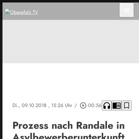
menu
headphones
chrome_reader_mode
bookmark_border
Di., 09.10.2018
, 15:26 Uhr
/
play_circle_outline
00:56
Prozess nach Randale in
Asylbewerberunterkunft