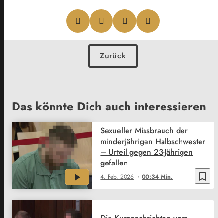
Zurück
Das könnte Dich auch interessieren
Sexueller Missbrauch der
minderjährigen Halbschwester
– Urteil gegen 23-Jährigen
gefallen
bookmark_border
4. Feb. 2026
00:34 Min.
Die Kurznachrichten vom