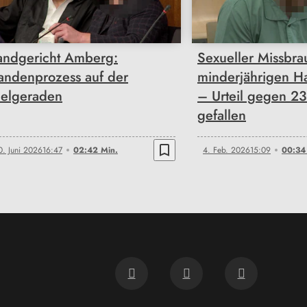
andgericht Amberg:
Sexueller Missbra
andenprozess auf der
minderjährigen H
ielgeraden
– Urteil gegen 23
gefallen
bookmark_border
0. Juni 2026
16:47
02:42 Min.
4. Feb. 2026
15:09
00:34