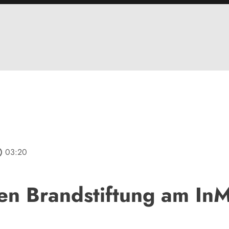
tline
03:20
en Brandstiftung am InM