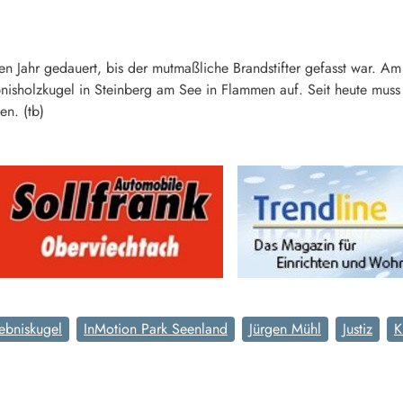
n Jahr gedauert, bis der mutmaßliche Brandstifter gefasst war. Am
isholzkugel in Steinberg am See in Flammen auf. Seit heute mus
en. (tb)
ebniskugel
InMotion Park Seenland
Jürgen Mühl
Justiz
K