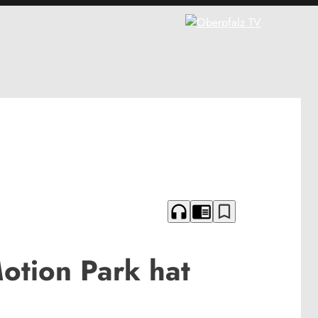
headphones
chrome_reader_mode
bookmark_border
otion Park hat