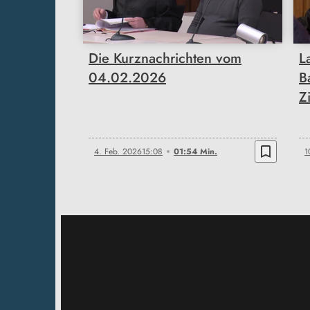
Die Kurznachrichten vom
L
04.02.2026
B
Z
bookmark_border
4. Feb. 2026
15:08
01:54 Min.
1