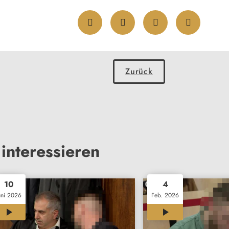
Zurück
interessieren
10
4
uni 2026
Feb. 2026
02:42
00:34