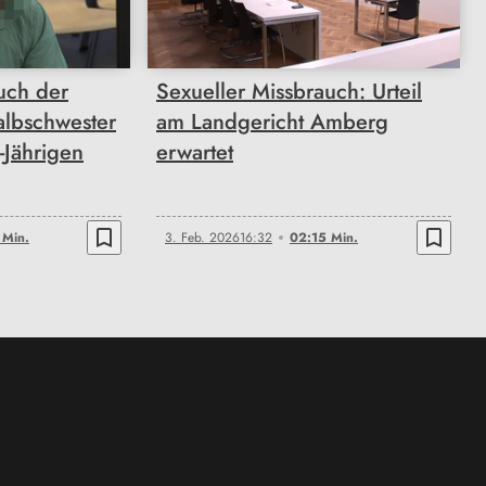
uch der
Sexueller Missbrauch: Urteil
albschwester
am Landgericht Amberg
-Jährigen
erwartet
bookmark_border
bookmark_border
 Min.
3. Feb. 2026
16:32
02:15 Min.