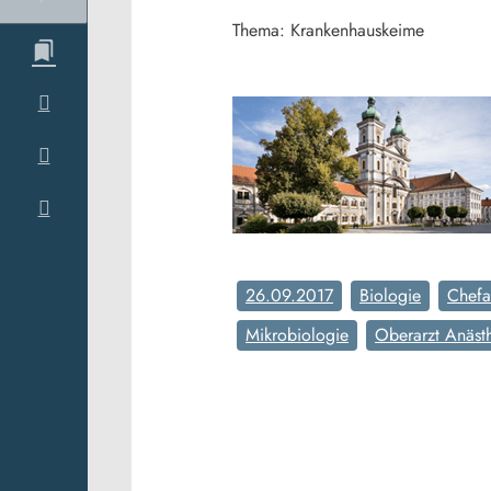
Thema: Krankenhauskeime
26.09.2017
Biologie
Chefa
Mikrobiologie
Oberarzt Anäst