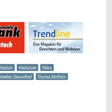
Medizin
Medizinier
Mikro
atgeber Gesundheit
Thomas Bärthlein