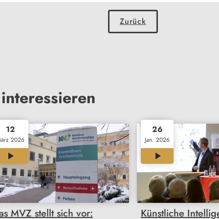
Zurück
interessieren
12
26
ärz 2026
Jan. 2026
03:08
03:41
as MVZ stellt sich vor:
Künstliche Intelli