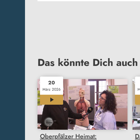
Das könnte Dich auch 
20
März 2026
M
07:00
Oberpfälzer Heimat:
D