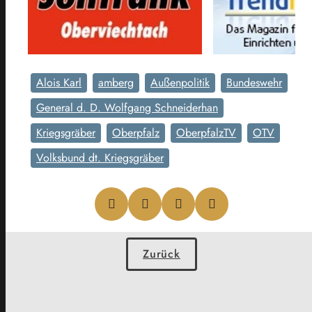
Alois Karl
amberg
Außenpolitik
Bundeswehr
General d. D. Wolfgang Schneiderhan
Kriegsgräber
Oberpfalz
OberpfalzTV
OTV
Volksbund dt. Kriegsgräber
Zurück