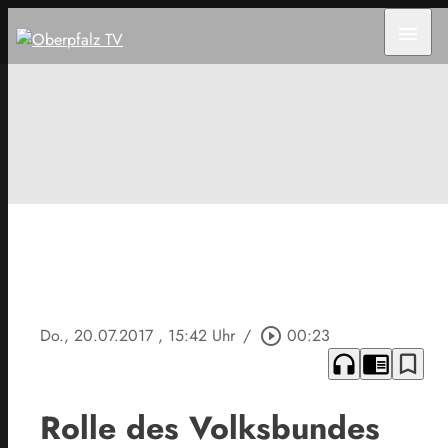
menu
Do., 20.07.2017
, 15:42 Uhr
/
play_circle_outline
00:23
headphones
chrome_reader_mode
bookmark_border
Rolle des Volksbundes