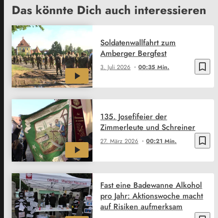
Das könnte Dich auch interessieren
Soldatenwallfahrt zum
Amberger Bergfest
bookmark_border
3. Juli 2026
00:35 Min.
135. Josefifeier der
Zimmerleute und Schreiner
bookmark_border
27. März 2026
00:21 Min.
Fast eine Badewanne Alkohol
pro Jahr: Aktionswoche macht
auf Risiken aufmerksam