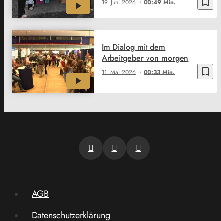
bookmark_border
19. Juni 2026
00:49 Min.
Im Dialog mit dem
Arbeitgeber von morgen
bookmark_border
11. Mai 2026
00:33 Min.
AGB
Datenschutzerklärung