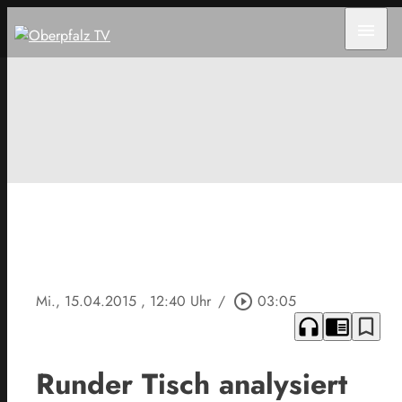
menu
Mi., 15.04.2015
, 12:40 Uhr
/
play_circle_outline
03:05
headphones
chrome_reader_mode
bookmark_border
Runder Tisch analysiert