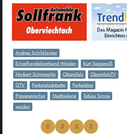
Andrea Schild-Janker
Einzelhandelsverband Weiden
Kurt Seggewiß
Norbert Schmieglitz
Oberpfalz
OberpfalzTV
OTV
Parkplatzdebatte
Parkplätze
Pressesprecher
Stadtgalerie
Tobias Sonna
weiden