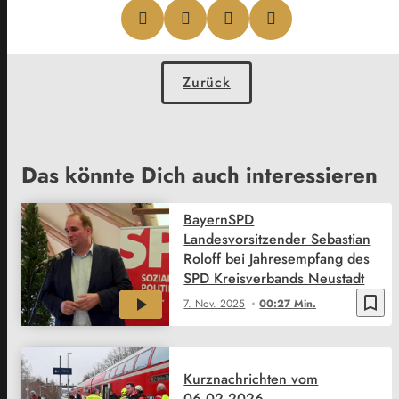
Zurück
Das könnte Dich auch interessieren
BayernSPD
Landesvorsitzender Sebastian
Roloff bei Jahresempfang des
SPD Kreisverbands Neustadt
bookmark_border
7. Nov. 2025
00:27 Min.
Kurznachrichten vom
06.02.2026