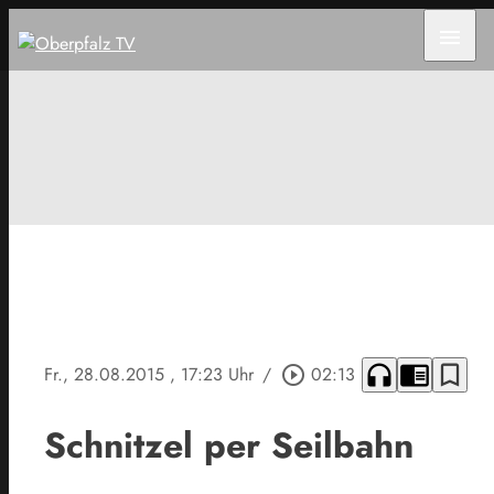
menu
headphones
chrome_reader_mode
bookmark_border
Fr., 28.08.2015
, 17:23 Uhr
/
play_circle_outline
02:13
Schnitzel per Seilbahn