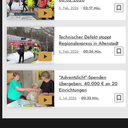
bookmark_border
6. Feb. 2026
02:17 Min.
Technischer Defekt stoppt
Regionalexpress in Altenstadt
bookmark_border
6. Feb. 2026
00:26 Min.
"Adventslicht"-Spenden
übergeben: 40.000 € an 20
Einrichtungen
bookmark_border
3. Juli 2026
00:33 Min.