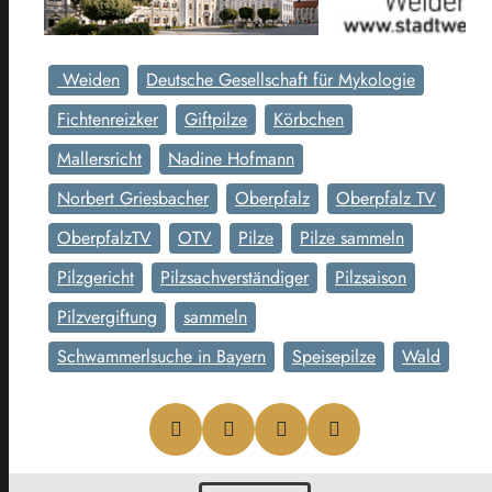
Weiden
Deutsche Gesellschaft für Mykologie
Fichtenreizker
Giftpilze
Körbchen
Mallersricht
Nadine Hofmann
Norbert Griesbacher
Oberpfalz
Oberpfalz TV
OberpfalzTV
OTV
Pilze
Pilze sammeln
Pilzgericht
Pilzsachverständiger
Pilzsaison
Pilzvergiftung
sammeln
Schwammerlsuche in Bayern
Speisepilze
Wald