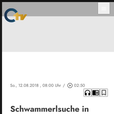
menu
So., 12.08.2018
, 08:00 Uhr
/
play_circle_outline
02:50
headphones
chrome_reader_mode
bookmark_border
Schwammerlsuche in