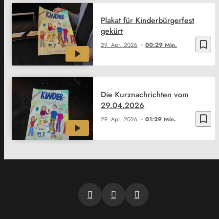
Plakat für Kinderbürgerfest
gekürt
bookmark_border
29. Apr. 2026
00:29 Min.
Die Kurznachrichten vom
29.04.2026
bookmark_border
29. Apr. 2026
01:29 Min.