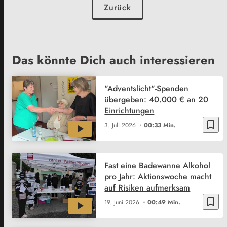
Zurück
Das könnte Dich auch interessieren
"Adventslicht"-Spenden
übergeben: 40.000 € an 20
Einrichtungen
bookmark_border
3. Juli 2026
00:33 Min.
Fast eine Badewanne Alkohol
pro Jahr: Aktionswoche macht
auf Risiken aufmerksam
bookmark_border
19. Juni 2026
00:49 Min.