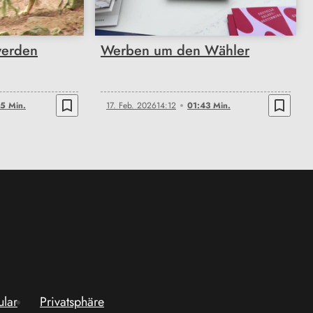
werden
Werben um den Wähler
bookmark_border
bookmark_border
5 Min.
17. Feb. 2026
14:12
01:43 Min.
ular
Privatsphäre