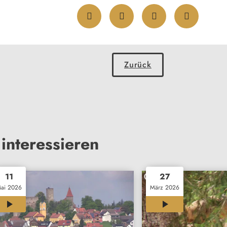
Zurück
interessieren
11
27
ai 2026
März 2026
00:30
00:45