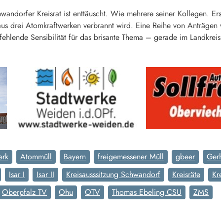
andorfer Kreisrat ist enttäuscht. Wie mehrere seiner Kollegen. Ers
s drei Atomkraftwerken verbrannt wird. Eine Reihe von Anträgen wo
ehlende Sensibilität für das brisante Thema – gerade im Landkrei
erk
Atommüll
Bayern
freigemessener Müll
gbeer
Ger
Isar I
Isar II
Kreisausssitzung Schwandorf
Kreisräte
Kr
Oberpfalz TV
Ohu
OTV
Thomas Ebeling CSU
ZMS