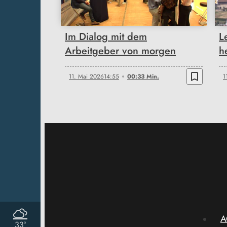
Im Dialog mit dem
L
Arbeitgeber von morgen
h
bookmark_border
11. Mai 2026
14:55
00:33 Min.
1
A
33°