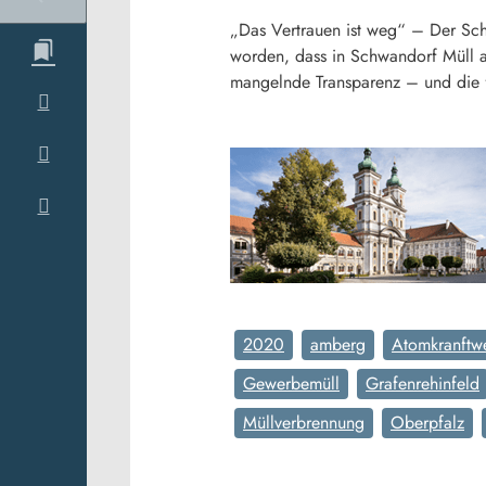
„Das Vertrauen ist weg“ – Der Schw
worden, dass in Schwandorf Müll au
mangelnde Transparenz – und die f
2020
amberg
Atomkranftw
Gewerbemüll
Grafenrehinfeld
Müllverbrennung
Oberpfalz