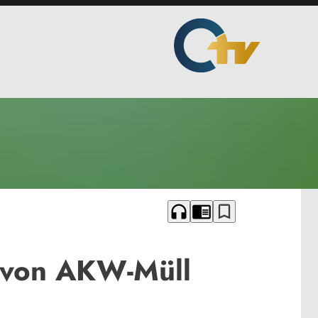
headphones
chrome_reader_mode
bookmark_border
 von AKW-Müll