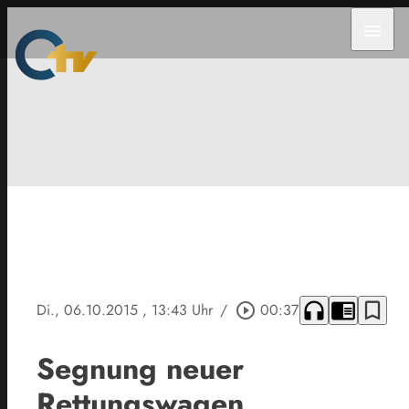
menu
headphones
chrome_reader_mode
bookmark_border
Di., 06.10.2015
, 13:43 Uhr
/
play_circle_outline
00:37
Segnung neuer
Rettungswagen