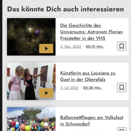
Das könnte Dich auch interessieren
Die Geschichte des
Universums: Astronom Florian
Freistetter in der VHS
bookmark_border
5. Dez. 2025
00:31 Min.
Künstlerin aus Lousiana zu
Gast in der Oberpfalz
bookmark_border
3. Juli 2026
00:38 Min.
Ballonwettfliegen am Volksfest
in Schwandorf