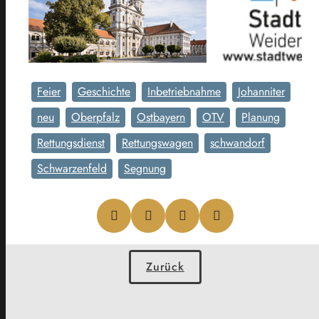
Feier
Geschichte
Inbetriebnahme
Johanniter
neu
Oberpfalz
Ostbayern
OTV
Planung
Rettungsdienst
Rettungswagen
schwandorf
Schwarzenfeld
Segnung
Zurück