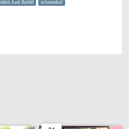
ident Axel Bartelt
schwandorf