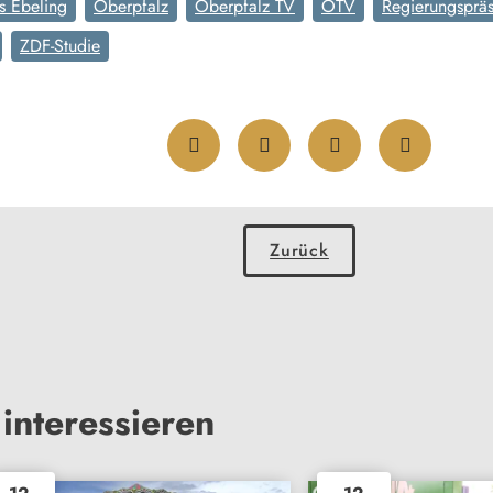
s Ebeling
Oberpfalz
Oberpfalz TV
OTV
Regierungspräs
ZDF-Studie
Zurück
interessieren