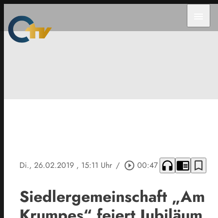
menu
headphones
chrome_reader_mode
bookmark_border
Di., 26.02.2019
, 15:11 Uhr
/
play_circle_outline
00:47
Siedlergemeinschaft „Am
Krumpes“ feiert Jubiläum