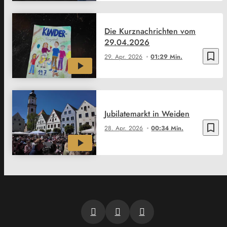
Die Kurznachrichten vom
29.04.2026
bookmark_border
29. Apr. 2026
01:29 Min.
Jubilatemarkt in Weiden
bookmark_border
28. Apr. 2026
00:34 Min.