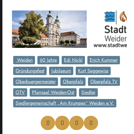
Weiden
60 Jahre
Edi Nickl
Erich Kummer
Gründungsfest
Jubilaeum
Kurt Seggewiss
Oberbuergermeister
Oberpfalz
Oberpfalz TV
OTV
Pfarrsaal Weiden-Ost
Siedler
Siedlergemeinschaft „Am Krumpes“ Weiden e.V.