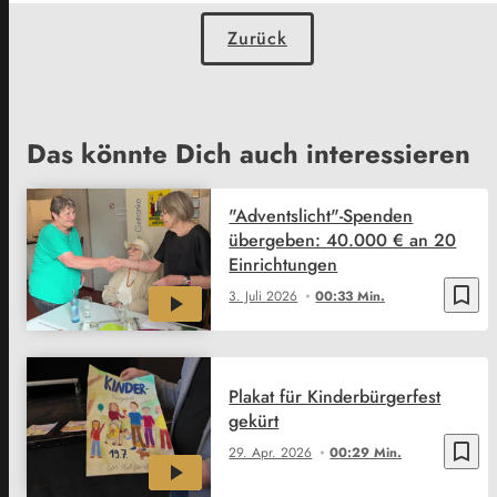
Zurück
Das könnte Dich auch interessieren
"Adventslicht"-Spenden
übergeben: 40.000 € an 20
Einrichtungen
bookmark_border
3. Juli 2026
00:33 Min.
Plakat für Kinderbürgerfest
gekürt
bookmark_border
29. Apr. 2026
00:29 Min.