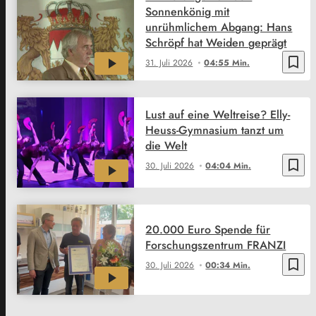
Sonnenkönig mit
unrühmlichem Abgang: Hans
Schröpf hat Weiden geprägt
bookmark_border
31. Juli 2026
04:55 Min.
Lust auf eine Weltreise? Elly-
Heuss-Gymnasium tanzt um
die Welt
bookmark_border
30. Juli 2026
04:04 Min.
20.000 Euro Spende für
Forschungszentrum FRANZI
bookmark_border
30. Juli 2026
00:34 Min.