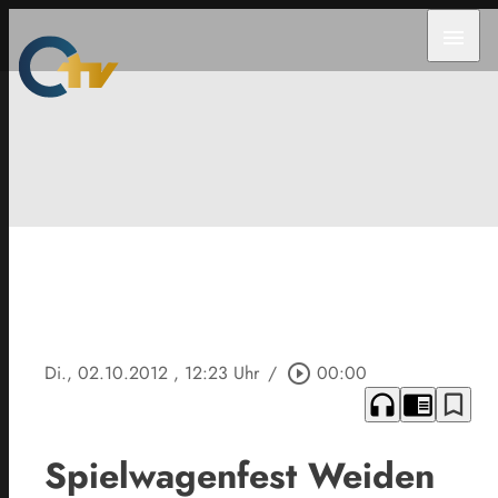
menu
Di., 02.10.2012
, 12:23 Uhr
/
play_circle_outline
00:00
headphones
chrome_reader_mode
bookmark_border
Spielwagenfest Weiden