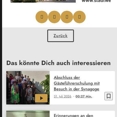
Zurück
Das könnte Dich auch interessieren
Abschluss der
Gästeführerschulung mit
Besuch in der Synagoge
bookmark_border
31. Juli 2026
00:27 Min.
Erinnerungen an den