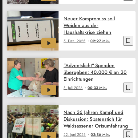
Neuer Kompromiss soll
Weiden aus der
Haushaltskrise ziehen
bookmark_border
5. Dez. 2025
02:27 Min.
"Adventslicht"-Spenden
übergeben: 40.000 € an 20
Einrichtungen
bookmark_border
3. Juli 2026
00:33 Min.
Nach 36 Jahren Kampf und
Diskussion: Spatenstich für
Waldsassener Ortsumfahrung
bookmark_border
22. Juni 2026
03:36 Min.